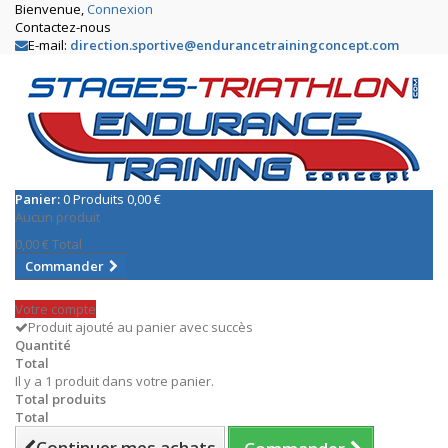
Bienvenue,
Connexion
Contactez-nous
E-mail:
direction.sportive@endurancetrainingconcept.com
Panier:
0
Produits
0,00 €
Aucun produit
0,00 €
Total
Commander
Votre compte
Produit ajouté au panier avec succès
Quantité
Total
Il y a 1 produit dans votre panier.
Total produits
Total
Continuer mes achats