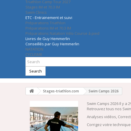
Triathlon Camp Tour 2027
Stages IM et 70.3 IM
Swim Clinics
ETC - Entrainement et suivi
Préparations Triathlon
Préparations IM et 70.3 IM
Préparations Natation Vélo Course à pied
Livres de Guy Hemmerlin
Conseillés par Guy Hemmerlin
NATATION
CYCLISME
Search
Stages-triathlon.com
Swim Camps 2026
Swim Camps 2026
Il y a 
Retrouvez tous nos Swim
Analyses vidéos, Correct
Corrigez votre technique 