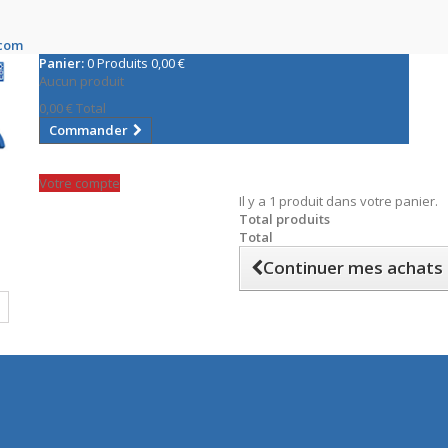
.com
Panier:
0
Produits
0,00 €
Aucun produit
0,00 €
Total
Commander
Votre compte
Il y a 1 produit dans votre panier.
Total produits
Total
Continuer mes achats