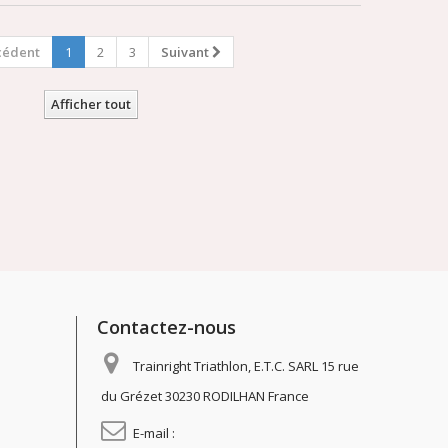
cédent
1
2
3
Suivant
Afficher tout
Contactez-nous
Trainright Triathlon, E.T.C. SARL 15 rue
du Grézet 30230 RODILHAN France
E-mail :