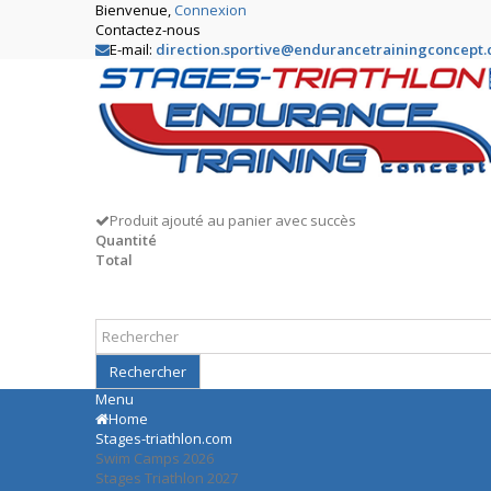
Bienvenue,
Connexion
Contactez-nous
E-mail:
direction.sportive@endurancetrainingconcept
Produit ajouté au panier avec succès
Quantité
Total
Rechercher
Menu
Home
Stages-triathlon.com
Swim Camps 2026
Stages Triathlon 2027