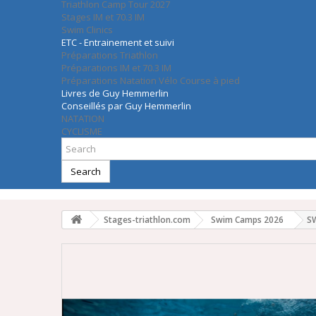
Triathlon Camp Tour 2027
Stages IM et 70.3 IM
Swim Clinics
ETC - Entrainement et suivi
Préparations Triathlon
Préparations IM et 70.3 IM
Préparations Natation Vélo Course à pied
Livres de Guy Hemmerlin
Conseillés par Guy Hemmerlin
NATATION
CYCLISME
Search
Stages-triathlon.com
Swim Camps 2026
S