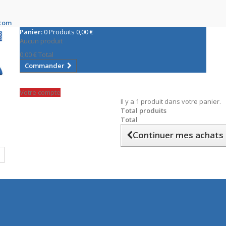
.com
Panier:
0
Produits
0,00 €
Aucun produit
0,00 €
Total
Commander
Votre compte
Il y a 1 produit dans votre panier.
Total produits
Total
Continuer mes achats