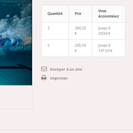
Vous
Quantité
Prix
économisez
2
280,25
Jusqu'à
€
29,50 €
5
265,50
Jusqu'à
€
147,50 €
Envoyer à un ami
Imprimer