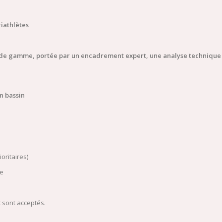
iathlètes
 de gamme, portée par un encadrement expert, une analyse technique
n bassin
ioritaires)
re
 sont acceptés.