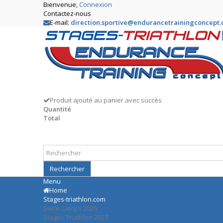
Bienvenue,
Connexion
Contactez-nous
E-mail:
direction.sportive@endurancetrainingconcept
Produit ajouté au panier avec succès
Quantité
Total
Rechercher
Menu
Home
Stages-triathlon.com
Swim Camps 2026
Stages Triathlon 2027